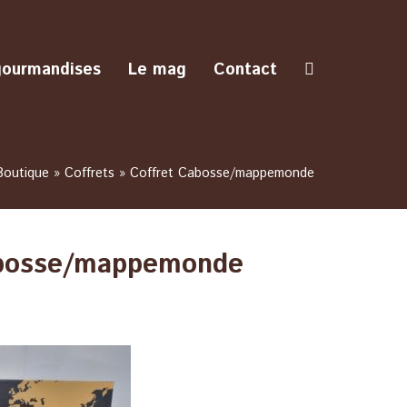
gourmandises
Le mag
Contact
Boutique
»
Coffrets
»
Coffret Cabosse/mappemonde
abosse/mappemonde