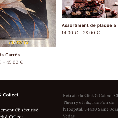
SELECT OPTIONS
Assortiment de plaque à 
14,00
€
–
28,00
€
SELECT OPTIONS
ts Carrés
€
–
45,00
€
& Collect
Retrait du Click & Collect 
Thierry et fils, rue Fon de
l'Hospital. 34430 Saint-Je
iement CB sécurisé
Vedas
ick & Collect