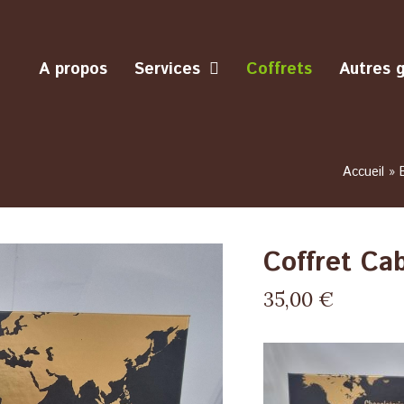
A propos
Services
Coffrets
Autres 
Accueil
»
Coffret C
35,00
€