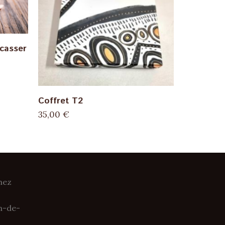
casser
ADD TO CART
Coffret T2
35,00
€
Chez
an-de-