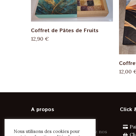
SELECT OPTIONS
Coffret de Pâtes de Fruits
12,90
€
Coffre
12,00
A propos
Click 
Désormais présente sur les
Pa
marchés et salon! Retrouvez nos
Nous utilisons des cookies pour
Cl