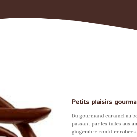
Petits plaisirs gour
Du gourmand caramel au beu
passant par les tuiles aux a
gingembre confit enrobées d