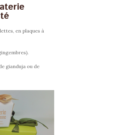
aterie
ité
ettes, en plaques à
 gingembres).
de gianduja ou de