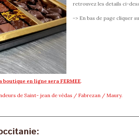
retrouvez les details ci-des
–> En bas de page cliquer 
la boutique en ligne sera FERMEE
.
ndeurs de Saint- jean de védas / Fabrezan / Maury.
occitanie: