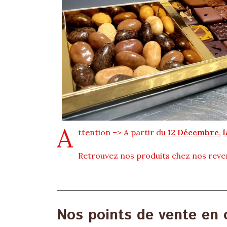
A
ttention –> A partir du
12 Décembre
,
Retrouvez nos produits chez nos reve
Nos points de vente en 