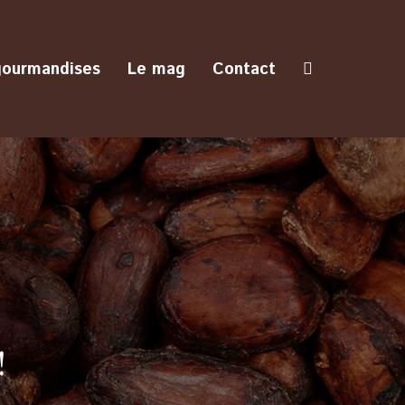
gourmandises
Le mag
Contact
!