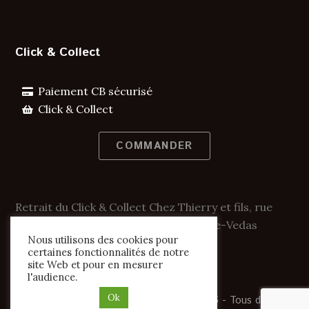
Click & Collect
Paiement CB sécurisé
Click & Collect
COMMANDER
Retrait du Click & Collect Chez Thierry et fils, rue
Fon de l'Hospital. 34430 Saint-Jean-de-Vedas
Nous utilisons des cookies pour
certaines fonctionnalités de notre
site Web et pour en mesurer
l'audience.
Ok
Copyright
Chocolaterie Védasienne.
2026 - Tous droits