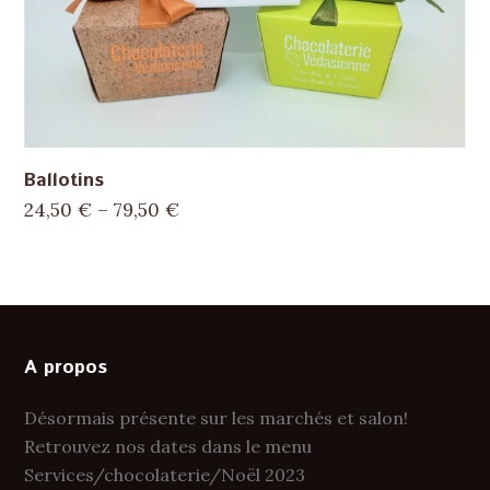
Ballotins
24,50
€
–
79,50
€
A propos
Désormais présente sur les marchés et salon!
Retrouvez nos dates dans le menu
Services/chocolaterie/Noël 2023